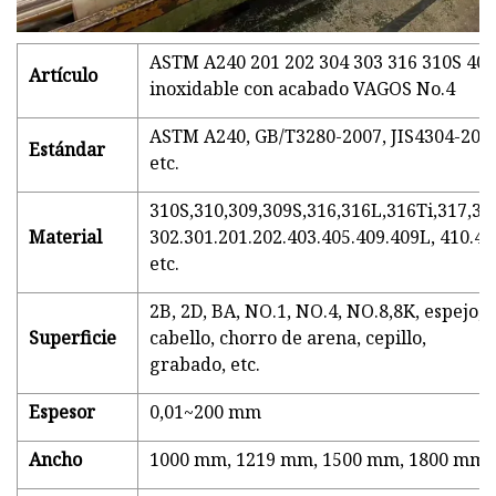
ASTM A240 201 202 304 303 316 310S 409
Artículo
inoxidable con acabado VAGOS No.4
ASTM A240, GB/T3280-2007, JIS4304-200
Estándar
etc.
310S,310,309,309S,316,316L,316Ti,317,3
Material
302.301.201.202.403.405.409.409L, 410.41
etc.
2B, 2D, BA, NO.1, NO.4, NO.8,8K, espejo, a
Superficie
cabello, chorro de arena, cepillo,
grabado, etc.
Espesor
0,01~200 mm
Ancho
1000 mm, 1219 mm, 1500 mm, 1800 mm, 