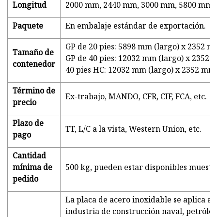
Longitud
2000 mm, 2440 mm, 3000 mm, 5800 mm, 
Paquete
En embalaje estándar de exportación.
GP de 20 pies: 5898 mm (largo) x 2352 m
Tamaño de
GP de 40 pies: 12032 mm (largo) x 2352 
contenedor
40 pies HC: 12032 mm (largo) x 2352 mm 
Término de
Ex-trabajo, MANDO, CFR, CIF, FCA, etc.
precio
Plazo de
TT, L/C a la vista, Western Union, etc.
pago
Cantidad
mínima de
500 kg, pueden estar disponibles muestra
pedido
La placa de acero inoxidable se aplica al
industria de construcción naval, petróle