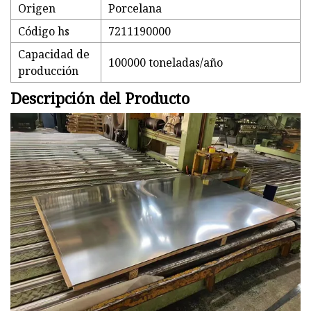
Origen
Porcelana
Código hs
7211190000
Capacidad de
100000 toneladas/año
producción
Descripción del Producto