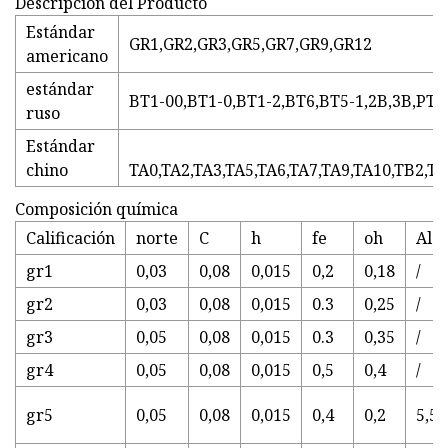
Descripción del Producto
Estándar
GR1,GR2,GR3,GR5,GR7,GR9,GR12
americano
estándar
BT1-00,BT1-0,BT1-2,BT6,BT5-1,2B,3B,PT
ruso
Estándar
chino
TA0,TA2,TA3,TA5,TA6,TA7,TA9,TA10,TB2,TC
Composición química
Calificación
norte
C
h
fe
oh
Ala
gr1
0,03
0,08
0,015
0,2
0,18
/
gr2
0,03
0,08
0,015
0.3
0,25
/
gr3
0,05
0,08
0,015
0.3
0,35
/
gr4
0,05
0,08
0,015
0,5
0,4
/
gr5
0,05
0,08
0,015
0,4
0,2
5,5-