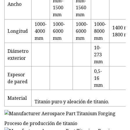
mm-
mm-
Ancho
1500
1560
mm
mm
1000-
1000-
1000-
1000-
1400 m
Longitud
4000
6000
6000
8000
1800 m
mm
mm
mm
mm
10-
Diámetro
273
exterior
mm
0,5-
Espesor
16
de pared
mm
Material
Titanio puro y aleación de titanio.
Proceso de producción de titanio