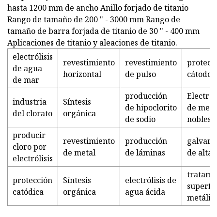
hasta 1200 mm de ancho Anillo forjado de titanio
Rango de tamaño de 200 " - 3000 mm Rango de
tamaño de barra forjada de titanio de 30 " - 400 mm
Aplicaciones de titanio y aleaciones de titanio.
electrólisis
revestimiento
revestimiento
protecc
de agua
horizontal
de pulso
cátodos
de mar
producción
Electro
industria
Síntesis
de hipoclorito
de meta
del clorato
orgánica
de sodio
nobles
producir
revestimiento
producción
galvano
cloro por
de metal
de láminas
de alta 
electrólisis
tratami
protección
Síntesis
electrólisis de
superfic
catódica
orgánica
agua ácida
metálic