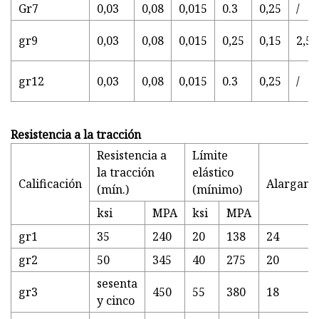
Gr7
0,03
0,08
0,015
0.3
0,25
/
gr9
0,03
0,08
0,015
0,25
0,15
2,5-
gr12
0,03
0,08
0,015
0.3
0,25
/
Resistencia a la tracción
Resistencia a
Límite
la tracción
elástico
Calificación
Alargami
(mín.)
(mínimo)
ksi
MPA
ksi
MPA
gr1
35
240
20
138
24
gr2
50
345
40
275
20
sesenta
gr3
450
55
380
18
y cinco