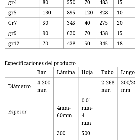
gr4
80
550
70
483
15
gr5
130
895
120
828
10
Gr7
50
345
40
275
20
gr9
90
620
70
438
15
gr12
70
438
50
345
18
Especificaciones del producto
Bar
Lámina
Hoja
Tubo
Lingote
4-200
2-268
300/380
Diámetro
mm
mm
mm
0,01
4mm-
mm-
Espesor
60mm
4
mm
300
500