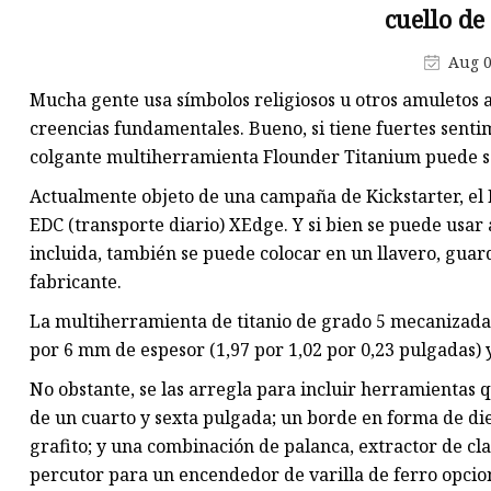
Barra de titanio grado 5
cuello de
Varilla de titanio grado 2
Aug 0
Tubo de titanio grado 1
Mucha gente usa símbolos religiosos u otros amuletos a
creencias fundamentales. Bueno, si tiene fuertes sentimi
colgante multiherramienta Flounder Titanium puede se
Actualmente objeto de una campaña de Kickstarter, el
EDC (transporte diario) XEdge. Y si bien se puede usar
incluida, también se puede colocar en un llavero, guar
fabricante.
La multiherramienta de titanio de grado 5 mecanizad
por 6 mm de espesor (1,97 por 1,02 por 0,23 pulgadas) y
No obstante, se las arregla para incluir herramientas q
de un cuarto y sexta pulgada; un borde en forma de die
grafito; y una combinación de palanca, extractor de cl
percutor para un encendedor de varilla de ferro opcio