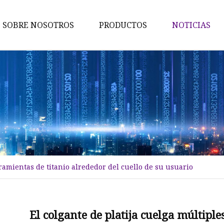
SOBRE NOSOTROS
PRODUCTOS
NOTICIAS
Varilla de titanio
Barra de titanio
Tubo de titanio
Tubo de titanio
Hoja de titanio
Placa de titanio
rramientas de titanio alrededor del cuello de su usuario
Forja de titanio
Hoja de malla de titanio
Barra de titanio grado 2
El colgante de platija cuelga múltipl